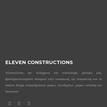
ELEVEN CONSTRUCTIONS
Αξιοποιώντας την πολύχρονη και πολύπλευρη εμπειρία μας,
δραστηριοποιούμαστε δυναμικά στην κατασκευή, την ανακαίνιση και το
interior design επαγγελματικών χώρων, ξενοδοχείων, χώρων εστίασης και
κατοικιών.