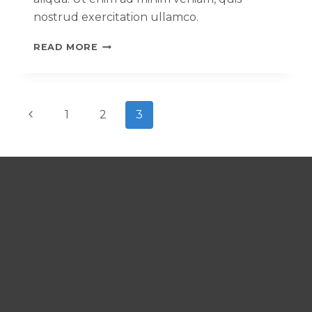
nostrud exercitation ullamco.
READ MORE
1
2
3